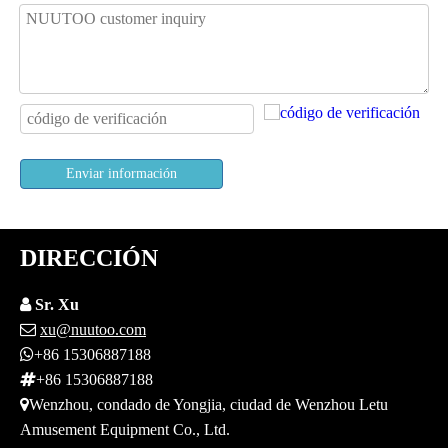
Enviar información
DIRECCIÓN

Sr. Xu

xu@nuutoo.com

+86 15306887188

+86 15306887188

Wenzhou, condado de Yongjia, ciudad de Wenzhou Letu
Amusement Equipment Co., Ltd.