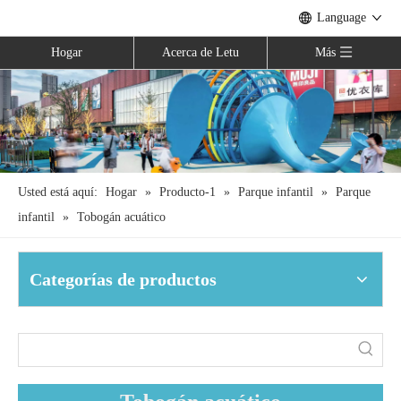
Language
Hogar
Acerca de Letu
Más
Usted está aquí:
Hogar
»
Producto-1
»
Parque infantil
»
Parque
infantil
»
Tobogán acuático
Categorías de productos