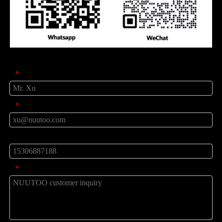
Peticiones sobre producto
Nombre
*
Correo
*
teléfono
mensaje
*