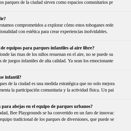
 los parques de la ciudad sirven como espacios comunitarios pr
través de los árboles. En el centro de estos oasis se encuentra l
rman sencillas zonas verdes en vibrantes centros de actividad e
le?
 estamos comprometidos a explorar cómo estos toboganes rede
onalidad con estética para crear experiencias inolvidables.
e equipos para parques infantiles al aire libre?
onde las risas de los niños resuenan en el aire, no se puede su
 de juegos infantiles de alta calidad. Ya sean los emocionante
trampolines saltarines que capturan los corazones de los jóven
e infantil?
ques de la ciudad es una medida estratégica que no solo mejora
menta la participación comunitaria y la actividad física. Un pai
uir significativamente a la estética y funcionalidad generales d
 para abejas en el equipo de parques urbanos?
ciudad, Bee Playgrounds se ha convertido en un faro de innovac
l equipo tradicional de los parques de diversiones, que puede se
ncial, Bee Playgrounds ofrece una combinación única de asequi