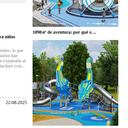
1090㎡ de aventura: por qué este parque de juegos al aire libre es imprescindible para su comunidad
ra niños
iores, lo que
sarios han
de expansión al
ncluye cost...
22-08-2025