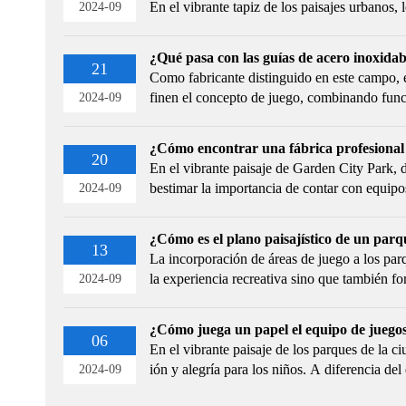
En el vibrante tapiz de los paisajes urbanos,
2024-09
eciados donde la risa y la alegría resuenan a 
a magia de los juegos infantiles, que transfo
¿Qué pasa con las guías de acero inoxidab
imaginación.
21
Como fabricante distinguido en este campo,
finen el concepto de juego, combinando funci
2024-09
¿Cómo encontrar una fábrica profesional d
20
En el vibrante paisaje de Garden City Park, d
bestimar la importancia de contar con equipos
2024-09
s columpios, los imponentes toboganes o los 
es, cada
¿Cómo es el plano paisajístico de un parqu
13
La incorporación de áreas de juego a los par
la experiencia recreativa sino que también fo
2024-09
saje de juegos bien planificado puede contrib
e un parque. Este es un
¿Cómo juega un papel el equipo de juegos
06
En el vibrante paisaje de los parques de la 
ión y alegría para los niños. A diferencia de
2024-09
r costoso y requerir un mantenimiento susta