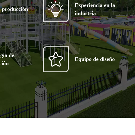
Experiencia en la
e producción
industria
gía de
Equipo de diseño
ción