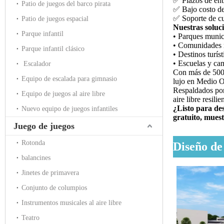
✅ Plazos de entr
Patio de juegos del barco pirata
✅ Bajo costo de
✅ Soporte de cu
Patio de juegos espacial
Nuestras soluc
Parque infantil
• Parques munic
• Comunidades re
Parque infantil clásico
• Destinos turís
• Escuelas y cam
Escalador
Con más de 500 i
Equipo de escalada para gimnasio
lujo en Medio Or
Respaldados por 
Equipo de juegos al aire libre
aire libre resili
¿Listo para de
Nuevo equipo de juegos infantiles
gratuito, muest
Juego de juegos
Rotonda
Diseño de
balancines
Jinetes de primavera
Conjunto de columpios
Instrumentos musicales al aire libre
Teatro