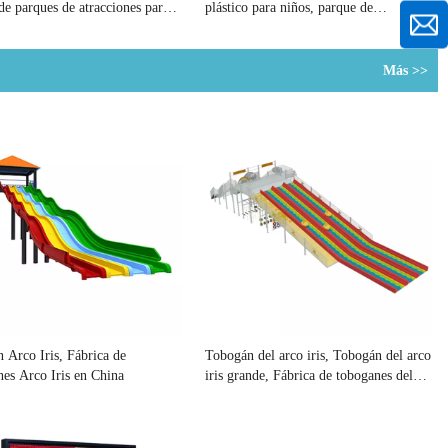
 de parques de atracciones para
plástico para niños, parque de
infantiles al aire libre
atracciones
Más >>
 Arco Iris, Fábrica de
Tobogán del arco iris, Tobogán del arco
es Arco Iris en China
iris grande, Fábrica de toboganes del
patio del arco iris