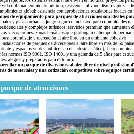
ega rápidos: los sistemas estándar se envían en 30 días; proyectos per
 vida útil: mantenimiento mínimo, resistencia al vandalismo y piezas d
mplimiento global: asistencia con aprobaciones regulatorias locale
iones de equipamiento para parques de atracciones son ideales par
ipales y plazas urbanas: juego seguro e inclusivo para comunidades de 
sidenciales y complejos turísticos: servicios premium que aumentan el 
ticos y ecoparques: zonas temáticas que prolongan el tiempo de permanen
pus: aprendizaje y recreación al aire libre en un ambiente cohesivo
nstalaciones de parques de diversiones al aire libre en más de 60 paíse
iente y espacios verdes públicos en el sudeste asiático), Letu combina el
las normas ISO 9001, ISO 14001 y una garantía de 5 años para estructur
entes, alegres y preparados para el futuro.
sarrollar un parque de diversiones al aire libre de nivel profesio
ras de materiales y una cotización competitiva sobre equipos certi
 parque de atracciones