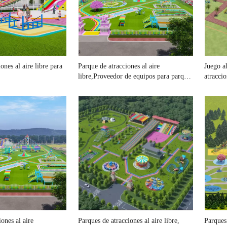
ones al aire libre para
Parque de atracciones al aire
Juego al
libre,Proveedor de equipos para parques
atraccio
de atracciones al aire libre
atraccio
ones al aire
Parques de atracciones al aire libre,
Parques 