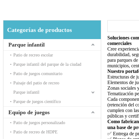
Categorías de productos
Soluciones comp
comerciales
Parque infantil
Cree experiencia
durabilidad, seg
Patio de recreo escolar
para parques de d
Parque infantil del parque de la ciudad
municipios, cent
Nuestro portaf
Patio de juegos comunitario
Estructuras de j
Elementos de jue
Paisaje del patio de recreo
Zonas sociales y
Parque infantil
Tematización per
Cada componente
Parque de juegos científico
(retención del c
cumplen con las
Equipo de juegos
públicas y certi
Como fabricant
Patio de juegos personalizado
una base de pr
Patio de recreo de HDPE
✅ Entrega de pro