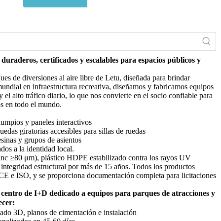
 duraderos, certificados y escalables para espacios públicos y
ues de diversiones al aire libre de Letu, diseñada para brindar
 mundial en infraestructura recreativa, diseñamos y fabricamos equipos
y el alto tráfico diario, lo que nos convierte en el socio confiable para
os en todo el mundo.
olumpios y paneles interactivos
das giratorias accesibles para sillas de ruedas
esinas y grupos de asientos
dos a la identidad local.
zinc ≥80 μm), plástico HDPE estabilizado contra los rayos UV
a integridad estructural por más de 15 años. Todos los productos
E e ISO, y se proporciona documentación completa para licitaciones
n centro de I+D dedicado a equipos para parques de atracciones y
ecer:
izado 3D, planos de cimentación e instalación