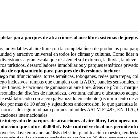
letas para parques de atracciones al aire libre: sistemas de juegos
s inolvidables al aire libre con la completa línea de productos para parq
uridad y atractivo universal en todos los climas y culturas. Como líder
iversiones a gran escala que resisten el sol extremo, la lluvia, la nieve 
ros turísticos, desarrolladores inmobiliarios y parques temáticos privad
olio de equipamiento para parques de diversiones incluye:
uego multifuncionales: torres temáticas, toboganes, redes para trepar, c
go inclusivos: rampas que cumplen con la ADA, paneles sensoriales, rue
 de fitness: Estaciones de gimnasio al aire libre, áreas de pícnic, marqu
sonalizada: diseños de naturaleza, aventura, cultura o abstractos adapta
 está fabricado con acero galvanizado en caliente (recubrimiento de 
olor por más de 10 años) y sujetadores anticorrosión, lo que garantiza l
 normas de seguridad para parques infantiles ASTM F1487, EN 1176, C
ficaciones internacionales.
e integrado de parques de atracciones al aire libre, Letu opera u
oducción que cubre 50.000㎡. Este control vertical nos permite ofr
yectos llave en mano: análisis del sitio, planificación maestra, render