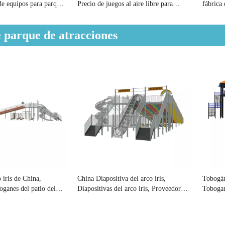
de equipos para parques
Precio de juegos al aire libre para
fábrica
aire libre
parques de atracciones
parques 
 parque de atracciones
 iris de China,
China Diapositiva del arco iris,
Tobogán
oganes del patio del
Diapositivas del arco iris, Proveedor
Tobogan
enorme de diapositivas del arco iris