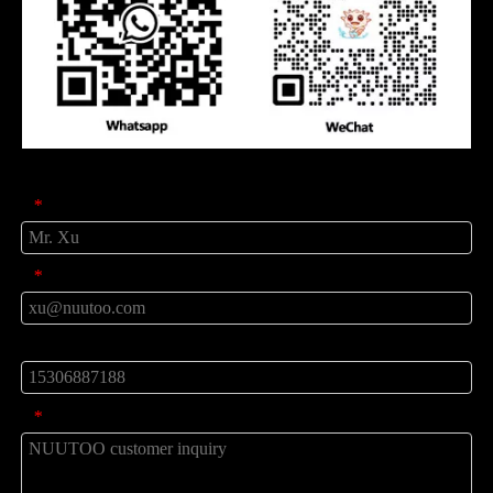
Peticiones sobre producto
Nombre
*
Correo
*
teléfono
mensaje
*