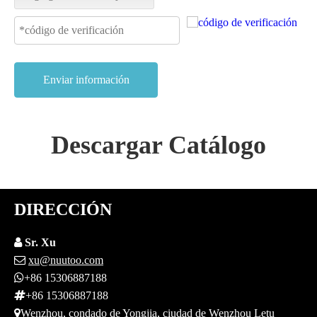
Enviar información
Descargar Catálogo
DIRECCIÓN

Sr. Xu

xu@nuutoo.com

+86 15306887188

+86 15306887188

Wenzhou, condado de Yongjia, ciudad de Wenzhou Letu