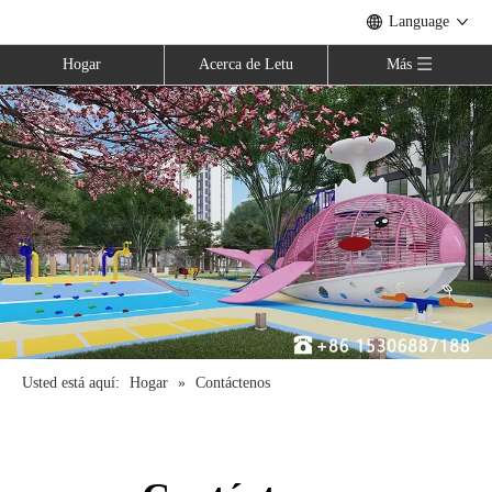
Language
Hogar
Acerca de Letu
Más
Usted está aquí:
Hogar
»
Contáctenos