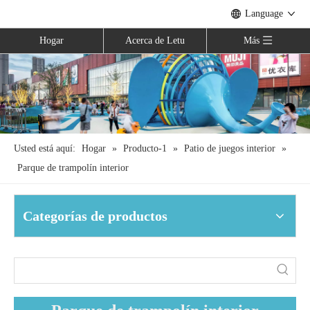
Language
Hogar
Acerca de Letu
Más
Usted está aquí:
Hogar
»
Producto-1
»
Patio de juegos interior
»
Parque de trampolín interior
Categorías de productos