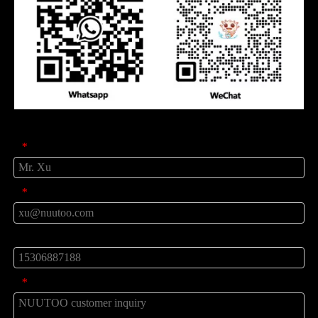
Peticiones sobre producto
Nombre
*
Correo
*
teléfono
mensaje
*