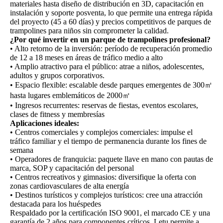
materiales hasta diseño de distribución en 3D, capacitación en
instalación y soporte posventa, lo que permite una entrega rápida
del proyecto (45 a 60 días) y precios competitivos de parques de
trampolines para niños sin comprometer la calidad.
¿Por qué invertir en un parque de trampolines profesional?
• Alto retorno de la inversión: período de recuperación promedio
de 12 a 18 meses en áreas de tráfico medio a alto
• Amplio atractivo para el público: atrae a niños, adolescentes,
adultos y grupos corporativos.
• Espacio flexible: escalable desde parques emergentes de 300㎡
hasta lugares emblemáticos de 2000㎡
• Ingresos recurrentes: reservas de fiestas, eventos escolares,
clases de fitness y membresías
Aplicaciones ideales:
• Centros comerciales y complejos comerciales: impulse el
tráfico familiar y el tiempo de permanencia durante los fines de
semana
• Operadores de franquicia: paquete llave en mano con pautas de
marca, SOP y capacitación del personal
• Centros recreativos y gimnasios: diversifique la oferta con
zonas cardiovasculares de alta energía
• Destinos turísticos y complejos turísticos: cree una atracción
destacada para los huéspedes
Respaldado por la certificación ISO 9001, el marcado CE y una
garantía de 2 años para componentes críticos, Letu permite a