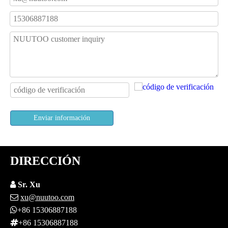
Enviar información
DIRECCIÓN

Sr. Xu

xu@nuutoo.com

+86 15306887188

+86 15306887188