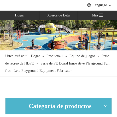
Language
Hogar
Acerca de Letu
Más
Usted está aquí:
Hogar
»
Producto-1
»
Equipo de juegos
»
Patio
de recreo de HDPE
»
Serie de PE Board Innovative Playground Fun
from Letu Playground Equipment Fabricator
Categoría de productos