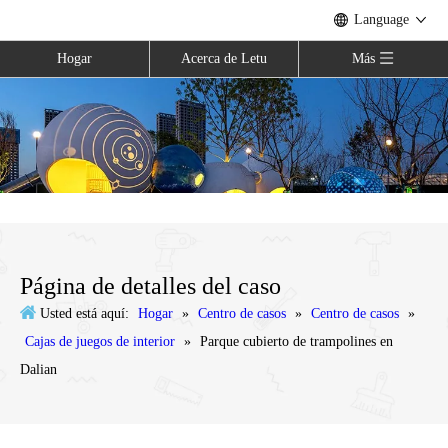
Language
Hogar
Acerca de Letu
Más
Página de detalles del caso
Usted está aquí:
Hogar
»
Centro de casos
»
Centro de casos
»
Cajas de juegos de interior
»
Parque cubierto de trampolines en
Dalian