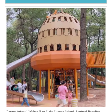
Parque infantil Wuhan East Lake Linyan Island_Squirrel Paradise