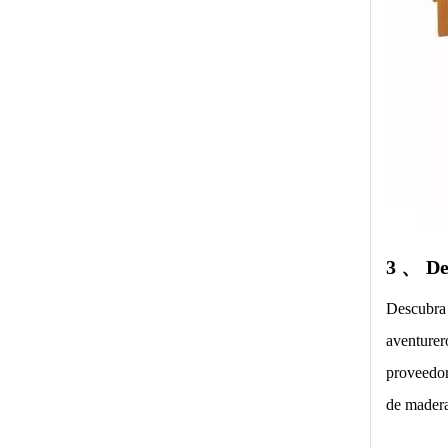
3 、
De
Descubra 
aventurer
proveedor
de madera