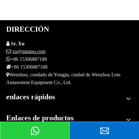
DIRECCIÓN

Sr. Xu

xu@nuutoo.com

+86 15306887188

+86 15306887188

Wenzhou, condado de Yongjia, ciudad de Wenzhou Letu
Amusement Equipment Co., Ltd.
enlaces rápidos
Enlaces de productos
Peticiones sobre producto