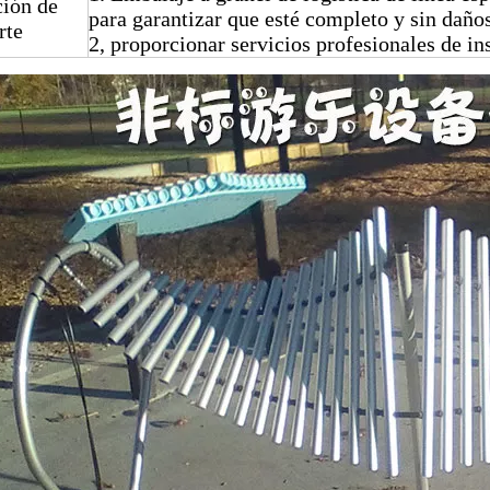
ción de
para garantizar que esté completo y sin daños
rte
2, proporcionar servicios profesionales de in