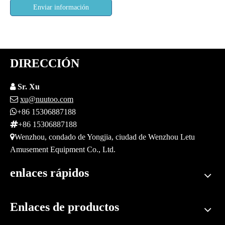
Enviar información
DIRECCIÓN

Sr. Xu

xu@nuutoo.com

+86 15306887188

+86 15306887188

Wenzhou, condado de Yongjia, ciudad de Wenzhou Letu
Amusement Equipment Co., Ltd.
enlaces rápidos
Enlaces de productos