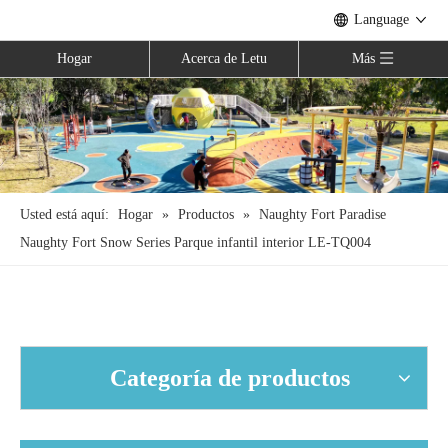
Language
Hogar
Acerca de Letu
Más
Usted está aquí:
Hogar
»
Productos
»
Naughty Fort Paradise
Naughty Fort Snow Series Parque infantil interior LE-TQ004
Categoría de productos