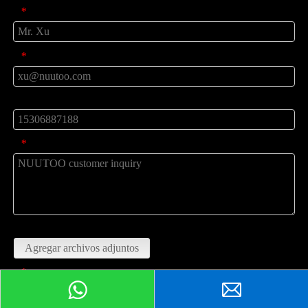
Nombre
*
Correo
*
teléfono
mensaje
*
Subir
Agregar archivos adjuntos
código de verificación
*
Peticiones sobre producto