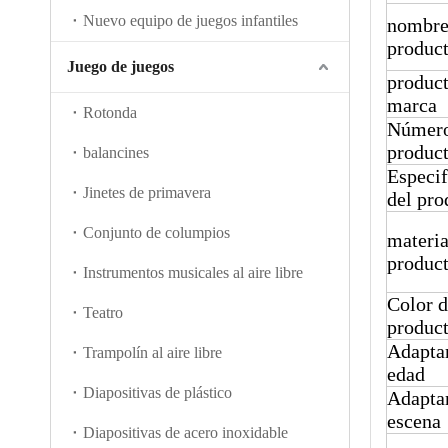
Nuevo equipo de juegos infantiles
nombre
produc
Juego de juegos
produc
marca
Rotonda
Número
produc
balancines
Especif
Jinetes de primavera
del pro
Conjunto de columpios
materia
produc
Instrumentos musicales al aire libre
Color d
Teatro
produc
Adaptar
Trampolín al aire libre
edad
Diapositivas de plástico
Adaptar
escena
Diapositivas de acero inoxidable