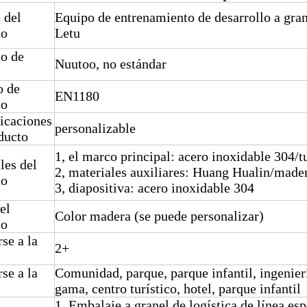
 del
Equipo de entrenamiento de desarrollo a gran 
to
Letu
to de
Nuutoo, no estándar
 de
EN1180
to
icaciones
personalizable
ducto
1, el marco principal: acero inoxidable 304/
les del
2, materiales auxiliares: Huang Hualin/mader
to
3, diapositiva: acero inoxidable 304
el
Color madera (se puede personalizar)
to
se a la
2+
se a la
Comunidad, parque, parque infantil, ingenierí
gama, centro turístico, hotel, parque infantil
1. Embalaje a granel de logística de línea es