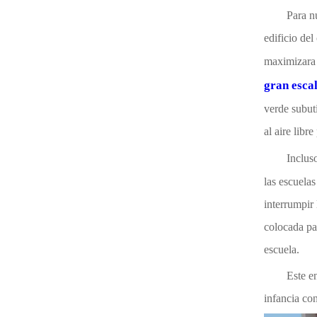
Para n
edificio del
maximizara 
gran esca
verde subut
al aire libr
Incluso
las escuelas
interrumpir 
colocada par
escuela.
Este e
infancia con