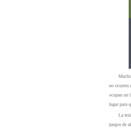
Muchos
no ocurren e
ocupan un lu
lugar para 
La tes
juegos de al