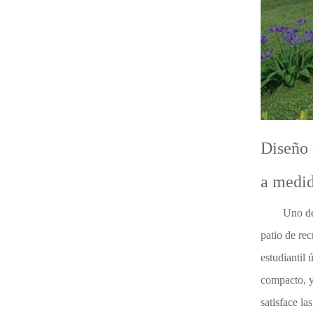
Diseño 
a medi
Uno de
patio de re
estudiantil
compacto, y
satisface la